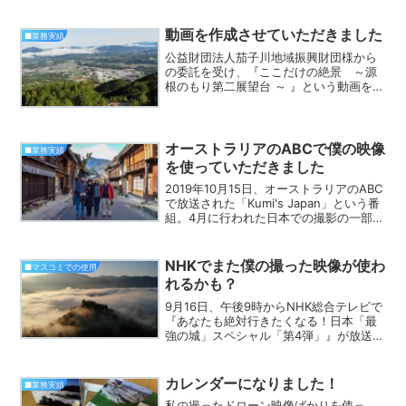
根の上高原の麓で行われている砂防堰堤
の工事現場とその周辺の撮影をしてきま
した。
動画を作成させていただきました
■業務実績
公益財団法人茄子川地域振興財団様から
の委託を受け、『ここだけの絶景 ～源
根のもり第二展望台 ～ 』という動画を作
成させていただきました。 私自身、こ
の展望台の麓に住んでおり、絶景が身近
にあることを多くの人に知っていただき
たいと思いながら作成...
オーストラリアのABCで僕の映像
■業務実績
を使っていただきました
2019年10月15日、オーストラリアのABC
で放送された「Kumi's Japan」という番
組。4月に行われた日本での撮影の一部に
同行させていただきました。 実は４月
に自分で仕事を始めたときの初仕事がこ
のABCのクルーの撮影でした。 馬...
NHKでまた僕の撮った映像が使わ
■マスコミでの使用
れるかも？
9月16日、午後9時からNHK総合テレビで
『あなたも絶対行きたくなる！日本「最
強の城」スペシャル「第4弾」』が放送さ
れます。昨年暮れの放送の時ほどの取り
上げ方ではないようですが、「苗木城」
も少し紹介されるそうです。その中で僕
カレンダーになりました！
■業務実績
の撮った映像も使...
私の撮ったドローン映像ばかりを使っ