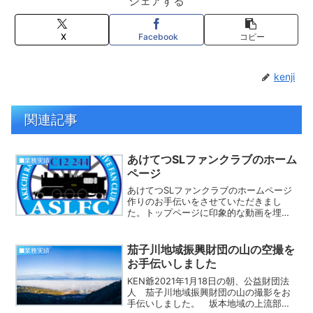
シェアする
X
Facebook
コピー
kenji
関連記事
あけてつSLファンクラブのホーム
■業務実績
ページ
あけてつSLファンクラブのホームページ
作りのお手伝いをさせていただきまし
た。トップページに印象的な動画を埋め
込んでみました。
茄子川地域振興財団の山の空撮を
■業務実績
お手伝いしました
KEN爺2021年1月18日の朝、公益財団法
人 茄子川地域振興財団の山の撮影をお
手伝いしました。 坂本地域の上流部、