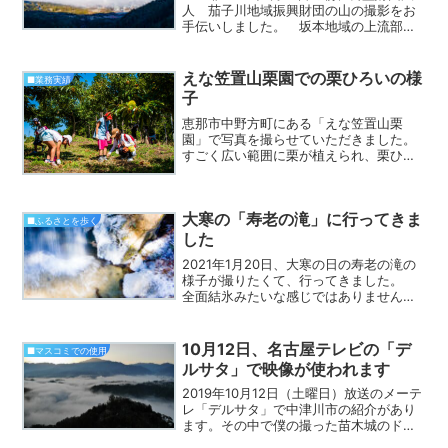
人 茄子川地域振興財団の山の撮影をお
手伝いしました。 坂本地域の上流部、
根の上高原の麓で行われている砂防堰堤
の工事現場とその周辺の撮影をしてきま
した。
えな笠置山栗園での栗ひろいの様
■業務実績
子
恵那市中野方町にある「えな笠置山栗
園」で写真を撮らせていただきました。
すごく広い範囲に栗が植えられ、栗ひろ
いも楽しめます。もとのグリーンピア恵
那ですね。
大寒の「寿老の滝」に行ってきま
■ふるさとを歩く
した
2021年1月20日、大寒の日の寿老の滝の
様子が撮りたくて、行ってきました。
全面結氷みたいな感じではありませんで
したが、年末に行ったときよりかなり凍
っていました。恵那市のYouTubeチャン
ネル
10月12日、名古屋テレビの「デ
■マスコミでの使用
ルサタ」で映像が使われます
2019年10月12日（土曜日）放送のメーテ
レ「デルサタ」で中津川市の紹介があり
ます。その中で僕の撮った苗木城のドロ
ーン映像が使われる予定です。ぜひご覧