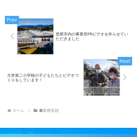
下さい。■番組情報テレビ局：メーテレ
（名古屋テレビ）番組名：デルサタ時
間：午前6時30分...
恵那市内の事業所PRビデオを作らせてい
ただきました
大井第二小学校の子どもたちとビデオづ
くりをしています！
ホーム
■業務実績