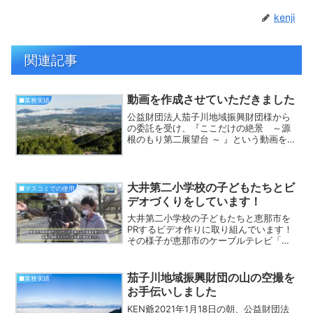
kenji
関連記事
動画を作成させていただきました
■業務実績
公益財団法人茄子川地域振興財団様から
の委託を受け、『ここだけの絶景 ～源
根のもり第二展望台 ～ 』という動画を作
成させていただきました。 私自身、こ
の展望台の麓に住んでおり、絶景が身近
にあることを多くの人に知っていただき
たいと思いながら作成...
大井第二小学校の子どもたちとビ
■マスコミでの使用
デオづくりをしています！
大井第二小学校の子どもたちと恵那市を
PRするビデオ作りに取り組んでいます！
その様子が恵那市のケーブルテレビ「ア
ミックスコム」で放送されました。
茄子川地域振興財団の山の空撮を
■業務実績
お手伝いしました
KEN爺2021年1月18日の朝、公益財団法