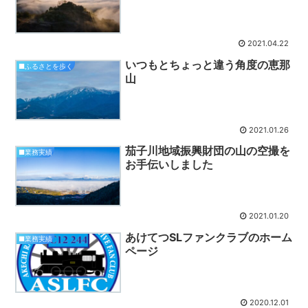
2021.04.22
いつもとちょっと違う角度の恵那
■ふるさとを歩く
山
2021.01.26
茄子川地域振興財団の山の空撮を
■業務実績
お手伝いしました
2021.01.20
あけてつSLファンクラブのホーム
■業務実績
ページ
2020.12.01