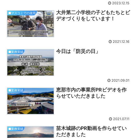
2023.12.15
大井第二小学校の子どもたちとビ
■マスコミでの使用
デオづくりをしています！
2021.12.16
今日は「防災の日」
■業務実績
2021.09.01
恵那市内の事業所PRビデオを作
■業務実績
らせていただきました
2021.07.11
苗木城跡のPR動画を作らせてい
■業務実績
ただきました