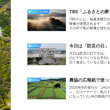
TBS「ふるさとの
■マスコミでの使用
TBSテレビ、毎週水曜日
映像が使用されます。 2
その中で私の映像が使われ
今日は「防災の日」
■業務実績
今日は防災の日ですね。
のビデオづくりをお手伝
日々進歩していると思い
います。...
農協の広報紙で使っ
■業務実績
2020年9月発行の「J
ン」のコーナーで、私の
になっていたJAの職員の