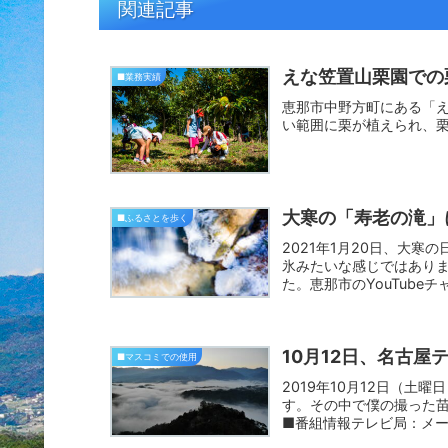
関連記事
えな笠置山栗園での
■業務実績
恵那市中野方町にある「
い範囲に栗が植えられ、
大寒の「寿老の滝」
■ふるさとを歩く
2021年1月20日、大
氷みたいな感じではあり
た。恵那市のYouTubeチ
10月12日、名古
■マスコミでの使用
2019年10月12日（
す。その中で僕の撮った
■番組情報テレビ局：メー
分...