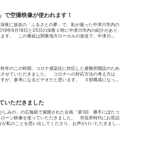
夢」で空撮映像が使われます！
の深夜に放送の「ふるさとの夢」で、私が撮った中津川市内の
019年9月18日と25日の深夜１時に中津川市内の紹介があり、
ます。 この番組は関東地方ローカルの放送で、中津川...
 昨年のこの時期、コロナ感染症に対応した避難所開設のため
いさせていただきました。 コロナへの対応方法の考え方は
ますが、参考になるビデオだと思います。 ３部構成になって
ていただきました
Aひがしみの」の広報紙で展開された企画「第1回 勝手にぼたコ
ドローン映像を使っていただきました。 市役所時代にお世話
方が私のことを思い出してくださり、お声がけいただきまし...