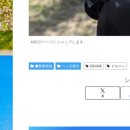
ABCのページにジャンプします。
■業務実績
ヘッダ表示
DRONE
ドローン
シ
X