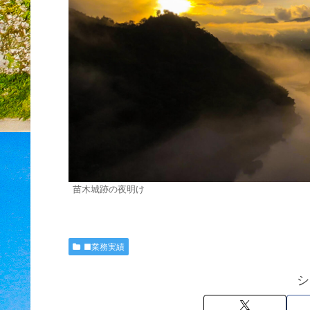
苗木城跡の夜明け
■業務実績
シ