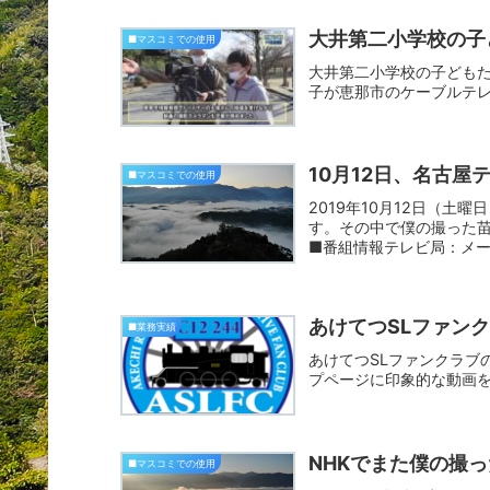
大井第二小学校の子
■マスコミでの使用
大井第二小学校の子どもた
子が恵那市のケーブルテ
10月12日、名古
■マスコミでの使用
2019年10月12日（
す。その中で僕の撮った
■番組情報テレビ局：メー
分...
あけてつSLファン
■業務実績
あけてつSLファンクラブ
プページに印象的な動画
NHKでまた僕の撮
■マスコミでの使用