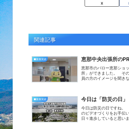
X
関連記事
恵那中央出張所のP
■業務実績
恵那市のバロー恵那ショ
所」ができました。 そ
員の方のイメージを聞き
不安です...
今日は「防災の日」
■業務実績
今日は防災の日ですね。
のビデオづくりをお手伝
日々進歩していると思い
います。...