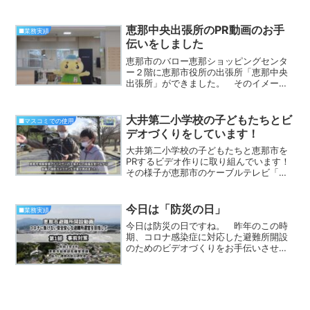
長の朝日さんは、以前から大変お世話に
なっている方で、私の話を聞いて上手に
まとめてくださいました。 これを励み
恵那中央出張所のPR動画のお手
■業務実績
に、この活動を続けていき...
伝いをしました
恵那市のバロー恵那ショッピングセンタ
ー２階に恵那市役所の出張所「恵那中央
出張所」ができました。 そのイメージ
動画のお手伝いをさせていただきまし
た。 担当職員の方のイメージを聞きな
がら作りました。 どこまでそのイメー
大井第二小学校の子どもたちとビ
■マスコミでの使用
ジを表現できたかは不安です...
デオづくりをしています！
大井第二小学校の子どもたちと恵那市を
PRするビデオ作りに取り組んでいます！
その様子が恵那市のケーブルテレビ「ア
ミックスコム」で放送されました。
今日は「防災の日」
■業務実績
今日は防災の日ですね。 昨年のこの時
期、コロナ感染症に対応した避難所開設
のためのビデオづくりをお手伝いさせて
いただきました。 コロナへの対応方法
の考え方は日々進歩していると思います
が、参考になるビデオだと思います。
３部構成になっています。...